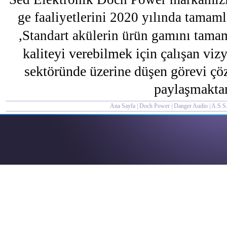
ge faaliyetlerini 2020 yılında tama
,Standart akülerin ürün gamını tam
kaliteyi verebilmek için çalışan vi
sektöründe üzerine düşen görevi çö
paylaşmakta
Ana Sayfa
|
Doch Power
|
Danger Audio
|
A.S.S